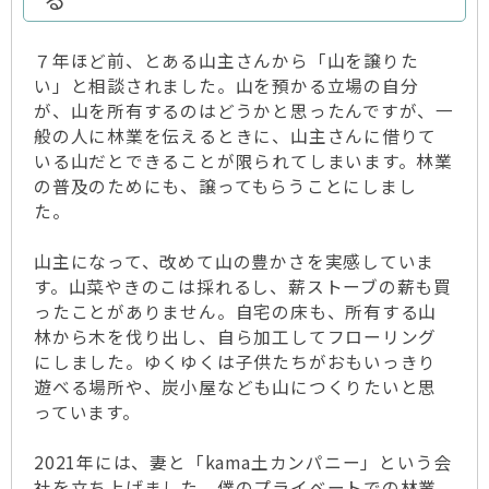
７年ほど前、とある山主さんから「山を譲りた
い」と相談されました。山を預かる立場の自分
が、山を所有するのはどうかと思ったんですが、一
般の人に林業を伝えるときに、山主さんに借りて
いる山だとできることが限られてしまいます。林業
の普及のためにも、譲ってもらうことにしまし
た。
山主になって、改めて山の豊かさを実感していま
す。山菜やきのこは採れるし、薪ストーブの薪も買
ったことがありません。自宅の床も、所有する山
林から木を伐り出し、自ら加工してフローリング
にしました。ゆくゆくは子供たちがおもいっきり
遊べる場所や、炭小屋なども山につくりたいと思
っています。
2021年には、妻と「kama土カンパニー」という会
社を立ち上げました。僕のプライベートでの林業