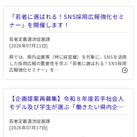
「若者に選ばれる！SNS採用広報強化セミ
ナー」を開催します！
若者定着還流促進課
[2026年07月21日]
県では、県内企業等（特に経営層）を対象に、SNSを活用
した採用広報の重要性を学ぶ「若者に選ばれる！SNS採用
広報強化セミナー」を…
【企画提案再募集】令和８年度若手社会人
モデル及び学生が選ぶ「働きたい県内企
業」の情報発信業務に係る企画提案を募集
若者定着還流促進課
します
[2026年07月17日]