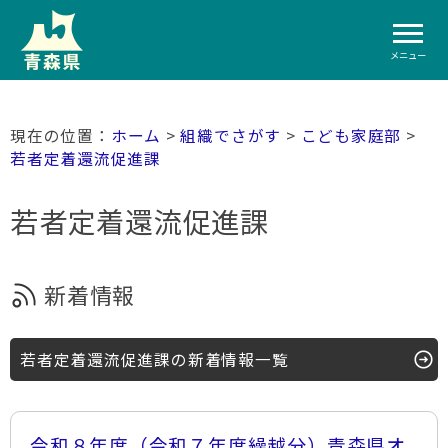
メニュー
ホーム
>
組織でさがす
>
こども家庭部
>
若者定着還流促進課
若者定着還流促進課
新着情報
若者定着還流促進課の新着情報一覧
令和８年度（令和７年度繰越分）青森県オ