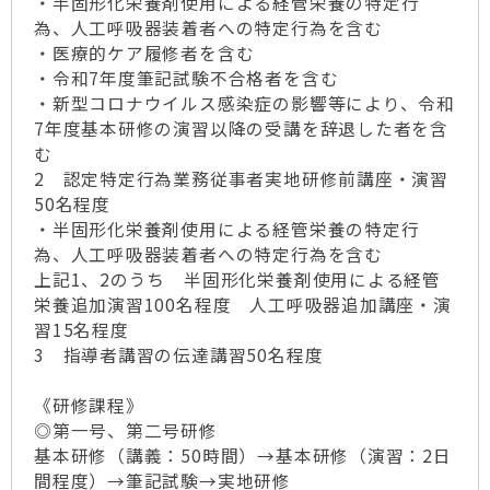
・半固形化栄養剤使用による経管栄養の特定行
為、人工呼吸器装着者への特定行為を含む
・医療的ケア履修者を含む
・令和7年度筆記試験不合格者を含む
・新型コロナウイルス感染症の影響等により、令和
7年度基本研修の演習以降の受講を辞退した者を含
む
2 認定特定行為業務従事者実地研修前講座・演習
50名程度
・半固形化栄養剤使用による経管栄養の特定行
為、人工呼吸器装着者への特定行為を含む
上記1、2のうち 半固形化栄養剤使用による経管
栄養追加演習100名程度 人工呼吸器追加講座・演
習15名程度
3 指導者講習の伝達講習50名程度
《研修課程》
◎第一号、第二号研修
基本研修（講義：50時間）→基本研修（演習：2日
間程度）→筆記試験→実地研修