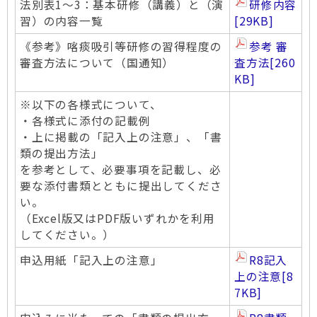
法別表1～3：基本研修（講義）と（演
研修内容
習）の内容一覧
[29KB]
《参考》喀痰吸引等研修の習得程度の
参考 審
審査方法について（国通知）
査方法
[260
KB]
※以下の各様式について、
・各様式に添付の記載例
・上に掲載の「記入上の注意」、「書
類の提出方法」
を参考として、必要事項を記載し、必
要な添付書類とともに提出してくださ
い。
（Excel版又はPDF版いずれかを利用
してください。）
申込用紙「記入上の注意」
R8記入
上の注意
[8
7KB]