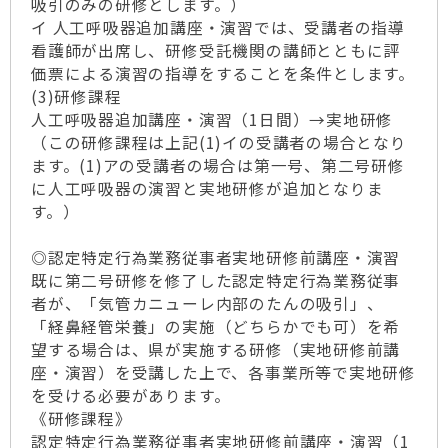
吸引のみの研修とします。）
イ 人工呼吸器追加講座・演習では、受講者の指導
看護師が出席し、研修受託機関の講師とともに評
価票による演習の指導をすることを条件とします。
(3)研修課程
人工呼吸器追加講座・演習（1日間）→実地研修
（この研修課程は上記(1)イの受講者の場合となり
ます。(1)アの受講者の場合は第一号、第二号研修
に人工呼吸器の演習と実地研修が追加となりま
す。）
◎認定特定行為業務従事者実地研修前講座・演習
既に第二号研修を修了した認定特定行為業務従事
者が、「気管カニューレ内部のたんの吸引」、
「経鼻経管栄養」の実施（どちらかでも可）を希
望する場合は、県が実施する研修（実地研修前講
座・演習）を受講した上で、各事業所等で実地研修
を受ける必要があります。
《研修課程》
認定特定行為業務従事者実地研修前講座・演習（1