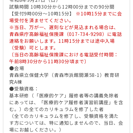
試験時間 10時30分から12時00分までの90分間
【受付9時00分～10時15分】
※10時15分までに会
場受付を済ませてください。
※当日、万が一、遅刻などが見込まれる場合は、
青森県庁高齢福祉保険課（017-734-9298）に電話
連絡をお願いします。11時15分までは途中入場
（受験）可とします。
〔当日の高齢福祉保険課における電話受付時間：
午前8時30分から11時30分頃まで〕
●会場
青森県立保健大学（青森市浜館間瀬58-1）教育研
究A棟
●受験資格：
基本研修（「医療的ケア」履修者等の講義免除者
にあっては、「医療的ケア履修者演習前講座」を含
む。）の全てのカリキュラムを修了した者
（全てのカリキュラムを修了し、受験資格を満た
す方については、特に通知しませんので、当日、会
場にお越しください。）