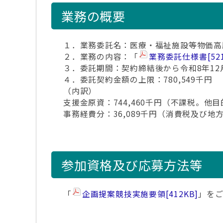
業務の概要
１．業務委託名：医療・福祉施設等物価高
２．業務の内容：「
業務委託仕様書
[52
３．委託期間：契約締結後から令和8年12
４．委託契約金額の上限：780,549千円
（内訳）
支援金原資：744,460千円（不課税。他
事務経費分：36,089千円（消費税及び地
参加資格及び応募方法等
「
企画提案競技実施要領
[412KB]
」を