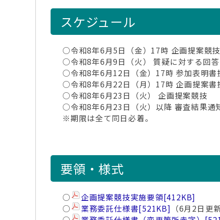
スケジュール
○令和8年6月5日（金）17時 企画提案競
○令和8年6月9日（火） 質疑に対する回答
○令和8年6月12日（金）17時 参加表明
○令和8年6月22日（月）17時 企画提案
○令和8年6月23日（火） 企画提案競技
○令和8年6月23日（火）以降 審査結果通
※期限は全て同日必着。
要領・様式
○
企画提案競技実施要領
[412KB]
○
業務委託仕様書
[521KB]
（6月2日更
○
業務委託仕様書（変更箇所赤字）
[52