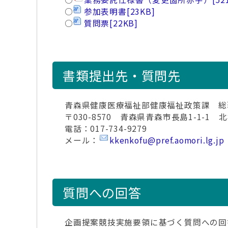
○
参加表明書
[23KB]
○
質問票
[22KB]
書類提出先・質問先
青森県健康医療福祉部健康福祉政策課 総
〒030-8570 青森県青森市長島1-1-1 
電話：017-734-9279
メール：
kkenkofu@pref.aomori.lg.jp
質問への回答
企画提案競技実施要領に基づく質問への回