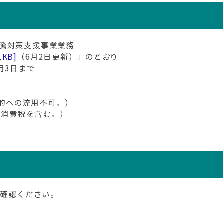
騰対策支援事業業務
1KB]
（6月2日更新）」のとおり
月3日まで
目的への流用不可。）
方消費税を含む。）
ご確認ください。