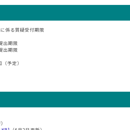
技に係る質疑受付期限
書提出期限
書提出期限
知（予定）
新）
1KB]
（6月2日更新）