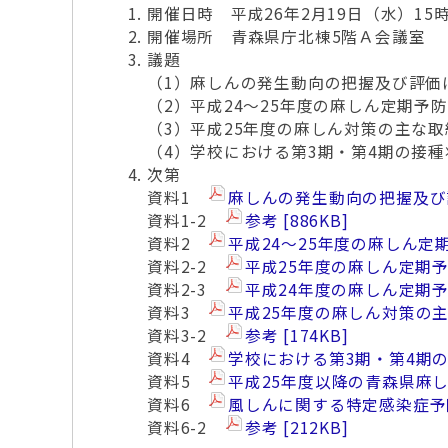
開催日時 平成26年2月19日（水）15時
開催場所 青森県庁北棟5階Ａ会議室
議題
（1）麻しんの発生動向の把握及び評価
（2）平成24～25年度の麻しん定期予
（3）平成25年度の麻しん対策の主な
（4）学校における第3期・第4期の接
次第
資料1
麻しんの発生動向の把握及
資料1-2
参考
886KB
資料2
平成24～25年度の麻しん
資料2-2
平成25年度の麻しん定期
資料2-3
平成24年度の麻しん定期
資料3
平成25年度の麻しん対策の
資料3-2
参考
174KB
資料4
学校における第3期・第4期
資料5
平成25年度以降の青森県麻
資料6
風しんに関する特定感染症
資料6-2
参考
212KB