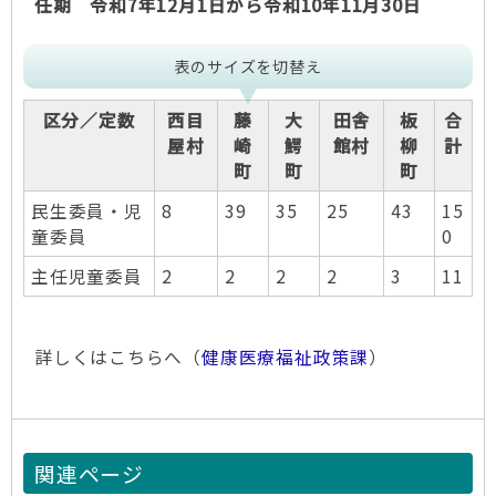
任期 令和7年12月1日から令和10年11月30日
表のサイズを切替え
区分／定数
西目
藤
大
田舎
板
合
屋村
崎
鰐
館村
柳
計
町
町
町
民生委員・児
8
39
35
25
43
15
童委員
0
主任児童委員
2
2
2
2
3
11
詳しくはこちらへ（
健康医療福祉政策課
）
関連ページ