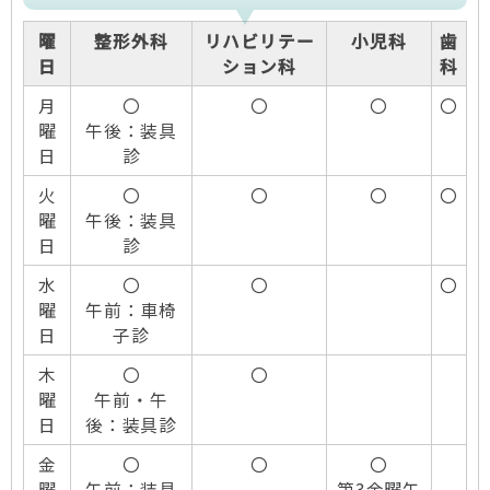
曜
整形外科
リハビリテー
小児科
歯
日
ション科
科
月
〇
〇
〇
〇
曜
午後：装具
日
診
火
〇
〇
〇
〇
曜
午後：装具
日
診
水
〇
〇
〇
曜
午前：車椅
日
子診
木
〇
〇
曜
午前・午
日
後：装具診
金
〇
〇
〇
曜
午前：装具
第3金曜午