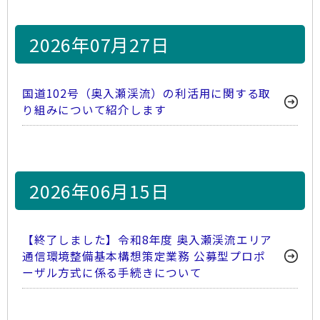
2026年07月27日
国道102­号（奥入瀬­渓流）の利­活用に関す­る取
り組み­について紹­介します
2026年06月15日
【終了しました】令和8年度 奥入瀬渓流エリア
通信環境整備基本構想策定業務 公募型プロポ
ーザル方式に係る手続きについて