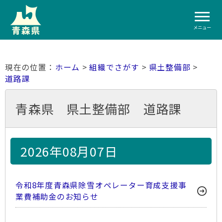
メニュー
ホーム
>
組織でさがす
>
県土整備部
>
道路課
青森県 県土整備部 道路課
2026年08月07日
令和8年度青森県除雪オペレーター育成支援事
業費補助金のお知らせ