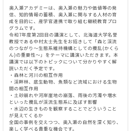
奥⼊瀬アカデミーは、奥⼊瀬の魅⼒や価値等の発
信、知的情報の蓄積、奥⼊瀬に関与する⼈材の育
成を⽬的に、産学官連携で取り組む継続教育プロ
グラムです。
令和7年度第2回⽬の講演として、北海道⼤学名誉
教授である中村太⼠先⽣をお招きして「森と渓流
のつながり〜⽣態系維持機構としての攪乱(かくら
ん)の重要性〜」をテーマに講演いただきます。本
講演では以下のトピックについて分かりやすく解
説いただく予定です。
・森林と河川の相互作⽤
・渓畔林、底⽣動物、⿂類など流域における⽣物
間の相互作⽤
・⼟砂崩れや河岸崖地の崩落、⾬後の汚濁や増⽔
といった攪乱が渓流⽣態系に及ぼす影響
・⽔辺の⽣きものを観察することでどういうこと
が⾒えてくるか
全国の事例を交えつつ、奥⼊瀬の⾃然を深く知り、
楽しく学べる貴重な機会です。