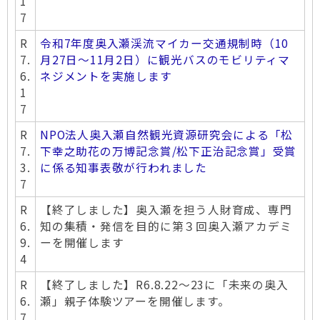
1
7
R
令和7年度奥入瀬渓流マイカー交通規制時（10
7.
月27日～11月2日）に観光バスのモビリティマ
6.
ネジメントを実施します
1
7
R
NPO法人奥入瀬自然観光資源研究会による「松
7.
下幸之助花の万博記念賞/松下正治記念賞」受賞
3.
に係る知事表敬が行われました
7
R
【終了しました】奥入瀬を担う人財育成、専門
6.
知の集積・発信を目的に第３回奥入瀬アカデミ
9.
ーを開催します
4
R
【終了しました】R6.8.22～23に「未来の奥入
6.
瀬」親子体験ツアーを開催します。
7.