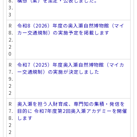
8.
構想（案）を策定・公表しました。
3.
3
R
令和8（2026）年度の奥入瀬自然博物館（マイ
8.
カー交通規制）の実施予定を掲載します
2.
2
0
R
令和7（2025）年度奥入瀬自然博物館（マイカ
7.
ー交通規制）の実施が決定しました
9.
2
2
R
奥入瀬を担う人財育成、専門知の集積・発信を
7.
目的に 令和7年度第2回奥入瀬アカデミーを開催
8.
します
2
2