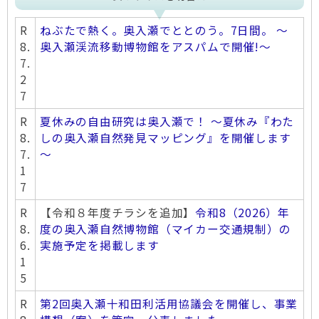
R
ねぶたで熱く。奥入瀬でととのう。7日間。 ～
8.
奥入瀬渓流移動博物館をアスパムで開催!～
7.
2
7
R
夏休みの自由研究は奥入瀬で！ ～夏休み『わた
8.
しの奥入瀬自然発見マッピング』を開催します
7.
～
1
7
R
【令和８年度チラシを追加】
令和8（2026）年
8.
度の奥入瀬自然博物館（マイカー交通規制）の
6.
実施予定を掲載します
1
5
R
第2回奥入瀬十和田利活用協議会を開催し、事業