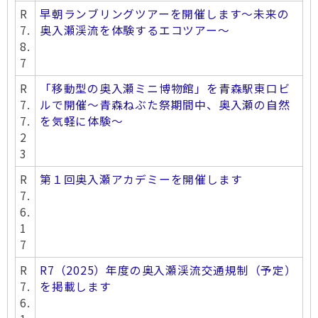
R
早朝ランブリングツアーを開催します〜未来の
7.
奥入瀬渓流を体験するエコツアー〜
8.
7
R
「移動型の奥入瀬ミニ博物館」を青森駅東口ビ
7.
ルで開催～青森ねぶた祭期間中、奥入瀬の自然
7.
を気軽に体験～
2
3
R
第１回奥入瀬アカデミーを開催します
7.
6.
1
7
R
R7（2025）年度の奥入瀬渓流交通規制（予定）
7.
を掲載します
6.