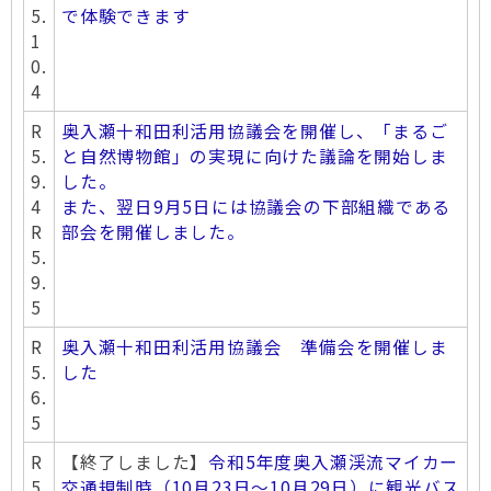
5.
で体験できます
1
0.
4
R
奥入瀬十和田利活用協議会を開催し、「まるご
5.
と自然博物館」の実現に向けた議論を開始しま
9.
した。
4
また、翌日9月5日には協議会の下部組織である
R
部会を開催しました。
5.
9.
5
R
奥入瀬十和田利活用協議会 準備会を開催しま
5.
した
6.
5
R
【終了しました】
令和5年度奥入瀬渓流マイカー
5.
交通規制時（10月23日～10月29日）に観光バス