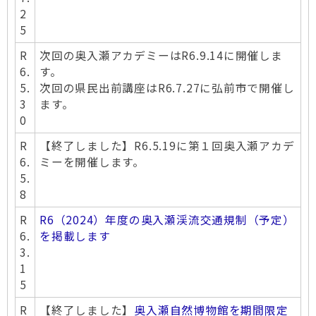
2
5
R
次回の奥入瀬アカデミーはR6.9.14に開催しま
6.
す。
5.
次回の県民出前講座はR6.7.27に弘前市で開催し
3
ます。
0
R
【終了しました】R6.5.19に第１回奥入瀬アカデ
6.
ミーを開催します。
5.
8
R
R6（2024）年度の奥入瀬渓流交通規制（予定）
6.
を掲載します
3.
1
5
R
【終了しました】
奥入瀬自然博物館を期間限定