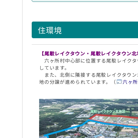
住環境
【尾駮レイクタウン・尾駮レイクタウン北
六ヶ所村中心部に位置する尾駮レイクタ
しています。
また、北側に隣接する尾駮レイクタウン
地の分譲が進められています。（
六ヶ