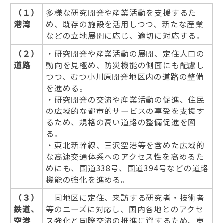
（１）
多様な研究開発や産業活動を支援するた
港湾
め、既存の施設を活用しつつ、新たな産業
などの立地展開に応じ、適切に対応する。
（２）
・研究開発や産業活動の展開、定住人口の
道路
動向を見極め、防災機能の側面にも配慮し
つつ、むつ小川原開発地区内の道路の整備
を進める。
・研究開発の交流や産業活動の促進、住民
の広域的な都市的サービスの享受を支援す
るため、規格の高い道路の整備促進を図
る。
・東北新幹線、三沢空港等を含めた広域的
な高速交通体系へのアクセス性を高めるた
めにも、国道338号、国道394号などの道路
機能の強化を進める。
（３）
同地区に定住、来訪する研究者・技術者
鉄道、
等のニーズに対応し、国内各地とのアクセ
空港
ス強化と国際交流の推進に資するため、東