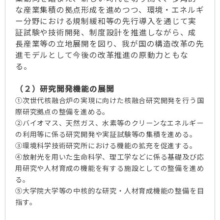
な産業集積の拠点形成を進めつつ、環境・エネルギ
ー分野における規制緩和等の先行導入を通じて実
証試験や技術開発、制度設計を推進しながら、成
長産業等の立地展開を図り、我が国の構造改革の先
進モデルとして今後の改革推進の原動力ともな
る。
（２）研究開発機能の展開
①次世代核融合炉の実現に向けた核融合研究開発を行う国
際研究拠点の整備を進める。
②バイオマス、天然ガス、水素等のクリーンなエネルギー
の利用等に係る研究開発や実証試験等の集積を進める。
③環境科学技術研究所における機能の拡充を促進する。
④放射光を用いた生命科学、理工学などに係る基礎及び応
用研究や人材育成の機能を有する施設としての整備を進め
る。
⑤大学院大学等の中核的な研究・人材育成機能の整備を目
指す。