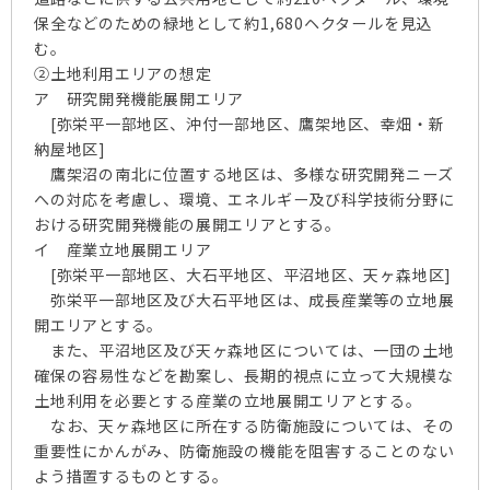
保全などのための緑地として約1,680ヘクタールを見込
む。
②土地利用エリアの想定
ア 研究開発機能展開エリア
[弥栄平一部地区、沖付一部地区、鷹架地区、幸畑・新
納屋地区]
鷹架沼の南北に位置する地区は、多様な研究開発ニーズ
への対応を考慮し、環境、エネルギー及び科学技術分野に
おける研究開発機能の展開エリアとする。
イ 産業立地展開エリア
[弥栄平一部地区、大石平地区、平沼地区、天ヶ森地区]
弥栄平一部地区及び大石平地区は、成長産業等の立地展
開エリアとする。
また、平沼地区及び天ヶ森地区については、一団の土地
確保の容易性などを勘案し、長期的視点に立って大規模な
土地利用を必要とする産業の立地展開エリアとする。
なお、天ヶ森地区に所在する防衛施設については、その
重要性にかんがみ、防衛施設の機能を阻害することのない
よう措置するものとする。