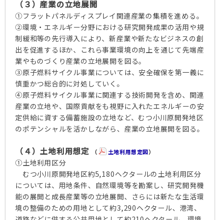
（３）産業の立地展開
①フラットパネルディスプレイ関連産業の集積を進める。
②環境・エネルギー分野における研究開発成果の活用や規
制緩和等の先行導入により、新産業や新たなビジネスの創
出を促進するほか、これら事業環境の向上を通じて先端産
業やものづくり産業の立地展開を図る。
③原子燃料サイクル事業については、安全確保を第一義に
慎重かつ総合的に対処していく。
④原子燃料サイクル事業に関連する技術開発を含め、関連
産業の立地や、国際貢献をも視野に入れたエネルギーの安
定供給に資する備蓄施設の立地など、むつ小川原開発地区
のポテンシャルを活かしながら、産業の立地展開を図る。
（４）土地利用想定
（
土地利用想定図
）
①土地利用区分
むつ小川原開発地区約5,180ヘクタールの土地利用区分
については、用地条件、自然環境等を勘案し、研究開発機
能の展開と成長産業等の立地展開、さらには新たな生活環
境の整備のための用地として約3,290ヘクタール、港湾、
道路などに供する公共用地として約210ヘクタール、環境