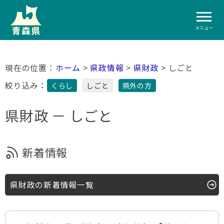
メニュー
ホーム
>
県政情報
>
県財政
> しごと
絞り込み：
くらし
しごと
県外の方
県財政 － しごと
新着情報
県財政の新着情報一覧