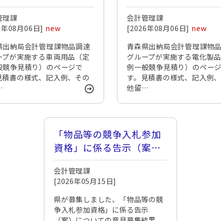
管理課
会計管理課
26年08月06日]
new
[2026年08月06日]
new
県出納局会計管理課物品調達
青森県出納局会計管理課物
ープが実施する車両用品（定
グループが実施する電化製
般競争見積り）のページで
例一般競争見積り）のペー
見積書の様式、記入例、その
す。見積書の様式、記入例
…
他留…
「物品等の競争入札参加
資格」に係る告示（案）
についての意見募集結果
会計管理課
[2026年05月15日]
県が募集しました、「物品等の競
争入札参加資格」に係る告示
（案）についての意見募集結果