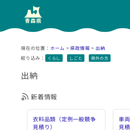
ホーム
>
県政情報
>
出納
絞り込み：
くらし
しごと
県外の方
出納
新着情報
衣料品類（定例一般競争
車
見積り）
見