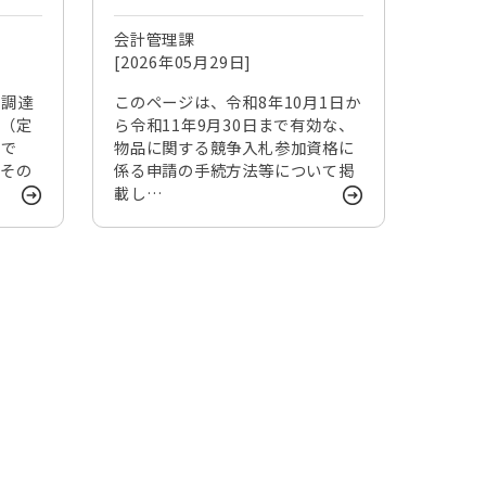
（物品）の申請手続きに
会計管理課
ついて
[2026年05月29日]
品調達
このページは、令和8年10月1日か
品（定
ら令和11年9月30日まで有効な、
ジで
物品に関する競争入札参加資格に
、その
係る申請の手続方法等について掲
載し…