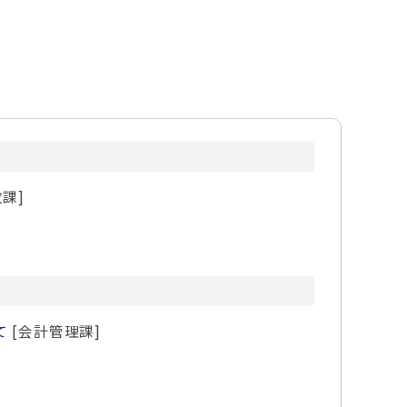
課]
て
[会計管理課]