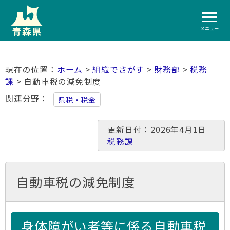
メニュー
ホーム
>
組織でさがす
>
財務部
>
税務
課
> 自動車税の減免制度
関連分野
県税・税金
更新日付：2026年4月1日
税務課
自動車税の減免制度
身体障がい者等に係る自動車税