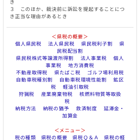
き
３ このほか、裁決前に訴訟を提起することにつ
き正当な理由があるとき
＜県税の概要＞
個人県民税
法人県民税
県民税利子割
県
民税配当割
県民税株式等譲渡所得割
法人事業税
個人
事業税
地方消費税
不動産取得税
県たばこ税
ゴルフ場利用税
自動車税種別割
自動車税環境性能割
鉱区
税
軽油引取税
狩猟税
産業廃棄物税
核燃料物質等取扱
税
納税方法
納税の猶予
救済制度
延滞金・
加算金
＜メニュー＞
税の種類
県税の概要
県税Ｑ＆Ａ
県税の軽