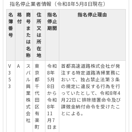
指名停止業者情報（令和8年5月8日現在）
名
格
商
住
指名
指名停止理由
簿
付
号
所
停止
番
ま
又
期間
号
た
は
は
所
名
在
称
地
V
A
ス
東
令和
首都高速道路株式会社が発
3
バ
京
8年
注する特定道路清掃業務に
5
ル
都
5月
おいて、独占禁止法第３条
3
興
千
8日
の規定に違反する行為を行
業
代
から
っていたとして、令和8年4
株
田
令和
月22日に排除措置命令及び
式
区
8年
課徴金納付命令を受けたこ
会
有
11
とによる。
社
楽
月7
町
日ま