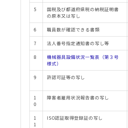
5
国税及び都道府県税の納税証明書
の原本又は写し
6
職員数が確認できる書類
7
法人番号指定通知書の写し等
8
機械器具設備状況一覧表（第３号
様式）
9
許認可証等の写し
1
障害者雇用状況報告書の写し
0
1
ISO認証取得登録証の写し
1