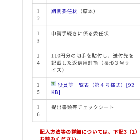
1
期間委任状
（原本）
2
1
申請手続きに係る委任状
3
1
110円分の切手を貼付し、送付先を
4
記載した返信用封筒（長形３号サ
イズ）
1
役員等一覧表（第４号様式）
[92
5
KB]
1
提出書類等チェックシート
6
記入方法等の詳細については、下記3（1
お読みください。