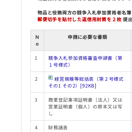
物品と役務両方の競争入札参加資格者名簿
郵便切手を貼付した返信用封筒を２枚
提
Ｎ
申請に必要な書類
o
1
競争入札参加資格審査申請書（第
１号様式）
2
経営規模等総括表（第２号様式
その1 その2）
[92KB]
3
商業登記事項証明書（法人）又は
営業証明書（個人）の原本又は写
し
4
財務諸表