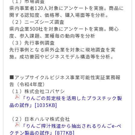
（１）市場調査
県内事業者120人対象にアンケートを実施。商品に
関する認知度、価格帯、購入場面等を分析。
（２）ニーズシーズ調査
県内企業500社を対象にアンケートを実施。関心
度、参入課題、業種毎の動向等を分析
（３）先行事例調査
先行事例となる県外企業を対象に現地調査を実
施。成功要因やビジネスモデル構造等を分析。
■アップサイクルビジネス事業可能性実証業務報
告（令和4年度）
（１）株式会社コバヤシ
「りんごの剪定枝を活用したプラスチック製
品の試作」
[1035KB]
（２）日本ハルマ株式会社
「りんご搾汁残渣から抽出されるりんごe-ペ
クチン製品の試作」
[877KB]