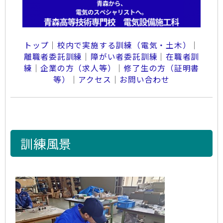
トップ
｜
校内で実施する訓練（電気・土木）
｜
離職者委託訓練
｜
障がい者委託訓練
｜
在職者訓
練
｜
企業の方（求人等）
｜
修了生の方（証明書
等）
｜
アクセス
｜
お問い合わせ
訓練風景