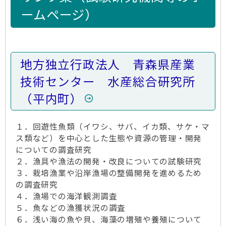
ームページ）
地方独立行政法人 青森県産業
技術センター 水産総合研究所
（平内町）
１．回遊性魚類（イワシ、サバ、イカ類、サケ・マ
ス類など）を中心とした生態や資源の管理・開発
についての調査研究
２．漁具や漁法の開発・改良についての試験研究
３．栽培漁業や沿岸漁場の整備開発を進めるため
の調査研究
４．漁場での海洋観測調査
５．魚などの漁獲状況の調査
６．浅い海の魚や貝、海藻の増殖や養殖について