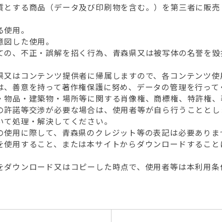
とする商品（データ及び印刷物を含む。）を第三者に販売
る使用。
意図した使用。
の、不正・誤解を招く行為、青森県又は被写体の名誉を毀
県又はコンテンツ提供者に帰属しますので、各コンテンツ使
は、善意を持って著作権保護に努め、データの管理を行って
・物品・建築物・場所等に関する肖像権、商標権、特許権、
の許諾等交渉が必要な場合は、使用者等が自ら行うこととし
いて処理・解決してください。
の使用に際して、青森県のクレジット等の表記は必要ありま
を使用すること、または本サイトからダウンロードすること
。
をダウンロード又はコピーした時点で、使用者等は本利用条