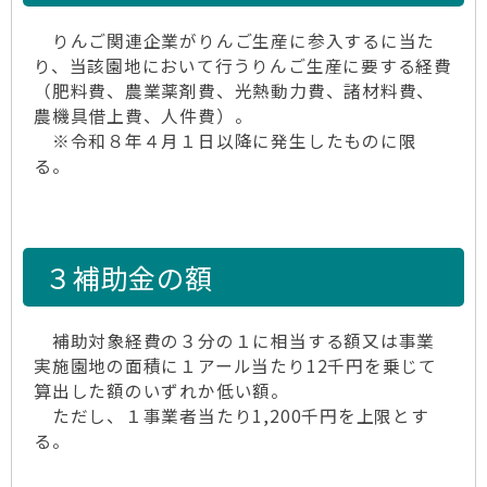
りんご関連企業がりんご生産に参入するに当た
り、当該園地において行うりんご生産に要する経費
（肥料費、農業薬剤費、光熱動力費、諸材料費、
農機具借上費、人件費）。
※令和８年４月１日以降に発生したものに限
る。
３補助金の額
補助対象経費の３分の１に相当する額又は事業
実施園地の面積に１アール当たり12千円を乗じて
算出した額のいずれか低い額。
ただし、１事業者当たり1,200千円を上限とす
る。