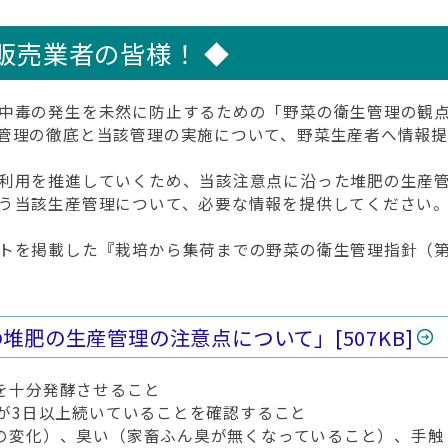
販売業者の皆様！ ◆
中毒の発生を未然に防止するための「野菜の衛生管理の観
管理の徹底と当該管理の実施について、野菜生産者へ情報
利用を推進していくため、当該注意点に沿った堆肥の生産
う当該生産管理について、必要な情報を提供してください
トを掲載した『栽培から集荷までの野菜の衛生管理指針（第
の堆肥の生産管理の注意点について」
[507KB]
肥を十分発酵させること
以上が3日以上続いていることを確認すること
色への変化）、臭い（家畜ふん臭が無くなっていること）、手