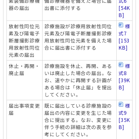
素装備診療機
備診療機器を備えた場合に届
式6
器の届出
出書に添付する
[54K
B]
放射性同位元
診療施設が診療用放射性同位
様
素及び陽電子
元素及び陽電子断層撮影診療
式7
断層撮影診療
用放射性同位元素を備えた場
[153
用放射性同位
合に届出書に添付する
KB]
元素の届出
休止・再開・
診療施設を休止、再開、ある
様
廃止届
いは廃止した場合の届出。な
式8
お、速やかに再開する計画が
[39K
ある場合は「休止届」を提出
B]
してください。
届出事項変更
既に届出している診療施設の
様
届
届出の内容に変更を生じた場
式9
合に提出する。なお、変更に
[35K
伴う手続の詳細は次の表を参
B]
考にしてください。