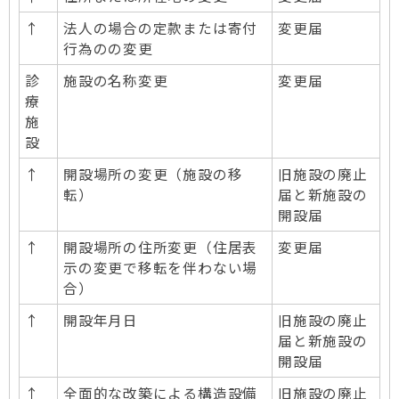
↑
法人の場合の定款または寄付
変更届
行為のの変更
診
施設の名称変更
変更届
療
施
設
↑
開設場所の変更（施設の移
旧施設の廃止
転）
届と新施設の
開設届
↑
開設場所の住所変更（住居表
変更届
示の変更で移転を伴わない場
合）
↑
開設年月日
旧施設の廃止
届と新施設の
開設届
↑
全面的な改築による構造設備
旧施設の廃止