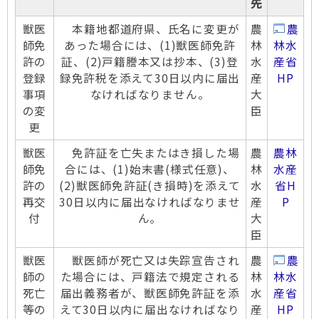
先
獣医
本籍地都道府県、氏名に変更が
農
農
師免
あった場合には、(1)獣医師免許
林
林水
許の
証、(2)戸籍謄本又は抄本、(3)登
水
産省
登録
録免許税を添えて30日以内に届出
産
HP
事項
なければなりません。
大
の変
臣
更
獣医
免許証を亡失またはき損した場
農
農林
師免
合には、(1)始末書(様式任意)、
林
水産
許の
(2)獣医師免許証(き損時)を添えて
水
省H
再交
30日以内に届出なければなりませ
産
P
付
ん。
大
臣
獣医
獣医師が死亡又は失踪宣告され
農
農
師の
た場合には、戸籍法で規定される
林
林水
死亡
届出義務者が、獣医師免許証を添
水
産省
等の
えて30日以内に届出なければなり
産
HP