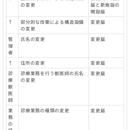
の変更
届と新施設の
開設届
↑
部分的な改築による構造設備
変更届
の変更
管
氏名の変更
変更届
理
者
↑
住所の変更
変更届
診
診療業務を行う獣医師の氏名
変更届
療
の変更
獣
医
師
業
診療業務の種類の変更
変更届
務
の