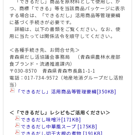
「できるだし」商品を原材料として使用し、か
つ、商標「できる」等を当該商品パッケージに表示
する場合は、「できるだし」活用商品等管理要綱
に基づく手続きが必要です。
詳細は、以下の書類をご覧ください。なお、使
用に当たっては関係法令を順守してください。
＜各種手続き先、お問合せ先＞
青森県だし活協議会事務局 （青森県農林水産部
食ブランド・流通推進課内）
〒030-8570 青森県青森市長島1-1-1
電話：017-734-9572（地産地消グループだし活担
当）
「できるだし」活用商品等管理要綱
[350KB]
＜「できるだし」レシピもご活用ください＞
できるだし味噌汁
[171KB]
できるだし中華風スープ
175KB
できるだし切干大根の煮物
191KB