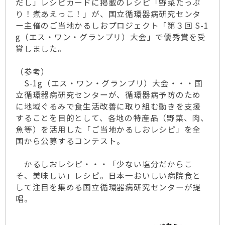
だし」レシピカードに掲載のレシピ「野菜たっぷ
り！煮あえっこ！」が、国立循環器病研究センタ
ー主催のご当地かるしおプロジェクト「第３回 S-1
g（エス・ワン・グランプリ）大会」で優秀賞を受
賞しました。
（参考）
S-1g（エス・ワン・グランプリ）大会・・・国
立循環器病研究センターが、循環器病予防のため
に地域ぐるみで食生活改善に取り組む動きを支援
することを目的として、各地の特産品（野菜、肉、
魚等）を活用した「ご当地かるしおレシピ」を全
国から公募するコンテスト。
かるしおレシピ・・・「少ない塩分だからこ
そ、美味しい」レシピ。日本一おいしい病院食と
して注目を集める国立循環器病研究センターが提
唱。