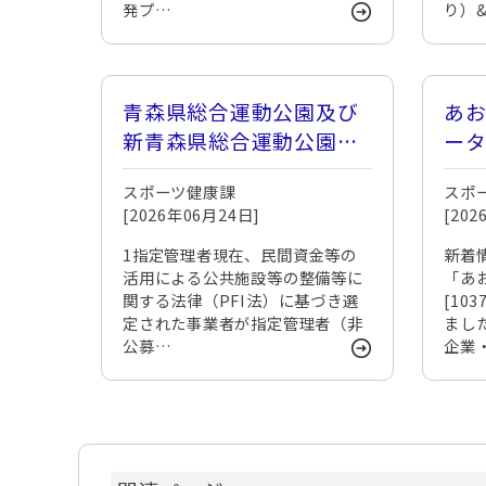
発プ…
り）&
青森県総合運動公園及び
あ
新青森県総合運動公園に
ー
ついて
スポーツ健康課
スポ
[2026年06月24日]
[20
1指定管理者現在、民間資金等の
新着
活用による公共施設等の整備等に
「あ
関する法律（PFI法）に基づき選
[10
定された事業者が指定管理者（非
まし
公募…
企業