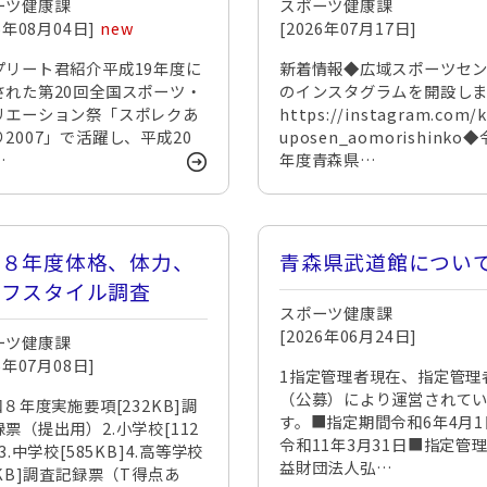
ーツ健康課
スポーツ健康課
26年08月04日]
new
[2026年07月17日]
プリート君紹介平成19年度に
新着情報◆広域スポーツセ
された第20回全国スポーツ・
のインスタグラムを開設し
リエーション祭「スポレクあ
https://instagram.com/k
2007」で活躍し、平成20
uposen_aomorishinko
…
年度青森県…
和８年度体格、体力、
青森県武道館につい
イフスタイル調査
スポーツ健康課
[2026年06月24日]
ーツ健康課
26年07月08日]
1指定管理者現在、指定管理
（公募）により運営されて
和８年度実施要項[232KB]調
す。■指定期間令和6年4月1
票（提出用）2.小学校[112
令和11年3月31日■指定管
]3.中学校[585KB]4.高等学校
益財団法人弘…
0KB]調査記録票（T得点あ