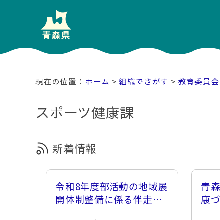
ホーム
>
組織でさがす
>
教育委員会
スポーツ健康課
新着情報
令和8年度部活動の地域展
青
開体制整備に係る伴走型
康
支援業務の企画提案競技
『