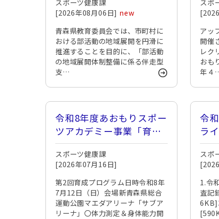
スポーツ健康課
スポ
参加者を募集します
[2026年08月06日]
new
[20
青森県教育委員会では、市町村に
アッ
おける部活動の地域展開を円滑に
開催
推進することを目的に、「部活動
レク
の地域展開体制整備に係る伴走型
おもり
支…
年４
令和8年度あおもりスポー
令
ツアカデミー事業「育成
ラ
プログラム」
スポーツ健康課
スポ
[2026年07月16日]
[20
第2回育成プログラム日時令和8年
1.令
7月12日（日）会場新青森県総合
査記録
運動公園マエダアリーナ「サブア
6KB
リーナ」〇体力測定＆身体能力開
[59