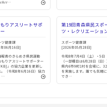
rArr…
おもりアスリートサポ
第19回青森県民スポ
ター
ツ・レクリエーショ
ーツ健康課
スポーツ健康課
26年06月16日]
[2026年05月28日]
情報青のきらめき県民運動
令和8年7月4日（土）・5日
おもりアスリートサポーター
（一部種目は6月28日（日
37KB]」の協力企業を更新し
県内6市9町1村を会場に、3
た。（令和8年6月16日）協力
を実施します。誰でも気軽
・…
でき…