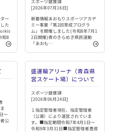
スポーツ健康課
[2026年07月16日]
ンター
新着情報あおもりスポーツアカデ
ました
ミー事業「第2回育成プログラ
oikis
ム」を開催しました(令和8年7月1
◆令和8
2日開催)青のきらめき県民運動
「あおも…
て
盛運輸アリーナ（青森県
営スケート場）について
スポーツ健康課
[2026年06月24日]
者
いま
１指定管理者現在、指定管理者
日～
（公募）により運営されていま
理者公
す。■指定期間令和7年4月1日～
令和9年3月31日■指定管理者豊産