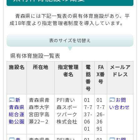
青森県には下記一覧表の県有体育施設があり、平
成18年度より指定管理者制度を導入しています。
表のサイズを切替え
県有体育施設一覧表
施設名
所在地
指定管理
電
FA
メールア
者名
話
X番
ドレス
番
号
号
新
青森県青
PFI青い
01
01
お問
青森県
森市大字
森スポー
7-7
7-7
い合わせ
総合運
宮田字高
ツパーク
37-
26-
動公園
瀬22－2
株式会社
06
36
01
91
青
青森県青
PFI青い
01
01
お問