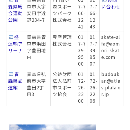
森県総
森市大字
森スポー
7-7
7-7
い合わせ
合運動
安田字近
ツパーク
66-
66-
公園
野234-7
株式会社
12
12
41
43
盛
青森県青
豊産管理
01
01
skate-al
運輸ア
森市浜田
株式会社
7-7
7-7
fa@aom
リーナ
字豊田地
39-
39-
ori-skat
内
95
95
e.com
00
07
青
青森県弘
公益財団
01
01
budouk
森県武
前市大字
法人弘前
72-
72-
an@atla
道館
豊田2丁
市スポー
26-
26-
s.plala.o
目3
ツ協会
22
22
r.jp
00
06