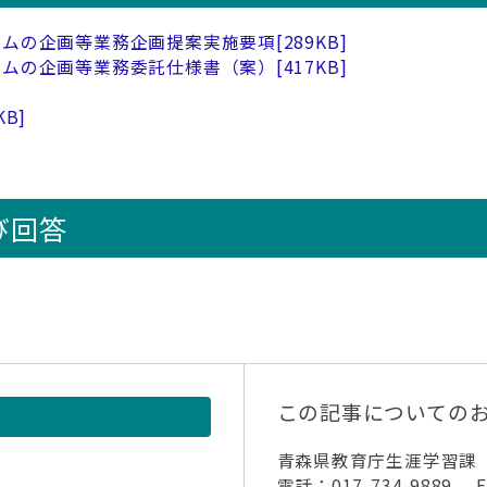
ムの企画等業務企画提案実施要項​
[289KB]
ラムの企画等業務委託仕様書（案）
[417KB]
KB]
び回答
この記事についての
青森県教育庁生涯学習課
電話：017-734-9889 FA