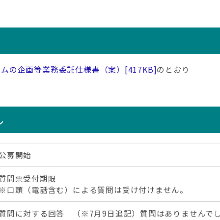
ラムの企画等業務委託仕様書（案）
[417KB]
のとおり
ル
公募開始
質問票受付期限
※口頭（電話含む）による質問は受け付けません。
質問に対する回答 （※7月9日追記）質問はありませんで