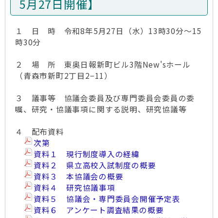
5月27日開催】
１ 日 時 令和8年5月27日（水）13時30分～15
時30分
２ 場 所 東奥日報新町ビル3階New'sホール
（青森市新町2丁目2−11）
３ 議事等 協議会委員及び専門委員会委員の委
嘱、研究・協議事項に関する説明、研究協議等
４ 配布資料
次第
資料１ 現行制度導入の経緯
資料２ 県立高校入試制度の概要
資料３ 本協議会の概要
資料４ 研究協議事項
資料５ 協議会・専門委員会開催予定表
資料６ アンケート調査結果の概要