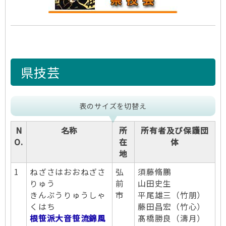
県技芸
表のサイズを切替え
N
名称
所
所有者及び保護団
O.
在
体
地
1
ねざさはおおねざさ
弘
須藤脩鵬
りゅう
前
山田史生
きんぷうりゅうしゃ
市
平尾雄三（竹朋）
くはち
藤田昌宏（竹心）
根笹派大音笹流錦風
髙橋勝良（濤月）