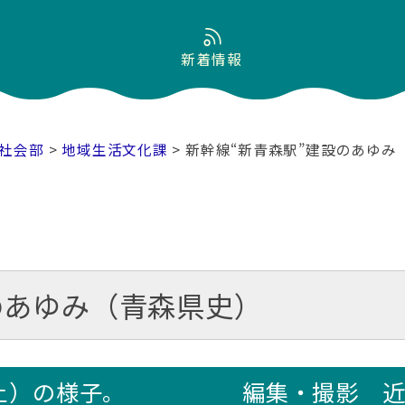
新着情報
社会部
>
地域生活文化課
> 新幹線“新青森駅”建設のあゆみ
のあゆみ（青森県史）
（土）の様子。 編集・撮影 近現