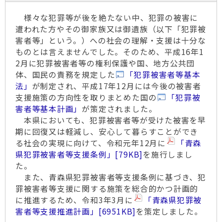
様々な犯罪等が後を絶たない中、犯罪の被害に
遭われた方やその御家族又は御遺族（以下「犯罪被
害者等」という。）への社会の理解・支援は十分な
ものとは言えませんでした。そのため、平成16年1
2月に犯罪被害者等の権利保護や国、地方公共団
体、国民の責務を規定した
「犯罪被害者等基本
法」
が制定され、平成17年12月には今後の被害者
支援施策の方向性を取りまとめた国の
「犯罪被
害者等基本計画」
が策定されました。
本県においても、犯罪被害者等が受けた被害を早
期に回復又は軽減し、安心して暮らすことができ
る社会の実現に向けて、令和元年12月に
「青森
県犯罪被害者等支援条例」
[79KB]
を施行しまし
た。
また、青森県犯罪被害者等支援条例に基づき、犯
罪被害者等支援に関する施策を総合的かつ計画的
に推進するため、令和3年3月に
「青森県犯罪被
害者等支援推進計画」
[6951KB]
を策定しました。