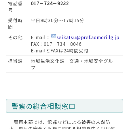
電話番
017－734－9232
号
受付時
平日8時30分～17時15分
間
その他
E-mail：
seikatsu@pref.aomori.lg.jp
FAX：017－734－8046
E-mailと​FAXは24時間受付
担当課
地域生活文化課 交通・地域安全グルー
プ
警察の総合相談窓口
警察本部では、犯罪などによる被害の未然防
止、県民の安全と平穏に関する相談を広く受け付