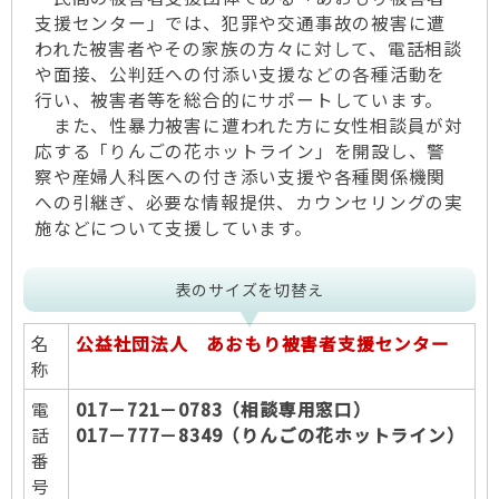
支援センター」では、犯罪や交通事故の被害に遭
われた被害者やその家族の方々に対して、電話相談
や面接、公判廷への付添い支援などの各種活動を
行い、被害者等を総合的にサポートしています。
また、性暴力被害に遭われた方に女性相談員が対
応する「りんごの花ホットライン」を開設し、警
察や産婦人科医への付き添い支援や各種関係機関
への引継ぎ、必要な情報提供、カウンセリングの実
施などについて支援しています。
表のサイズを切替え
名
公益社団法人 あおもり被害者支援センター
称
電
017－721－0783（相談専用窓口）
話
017－777－8349（りんごの花ホットライン）
番
号