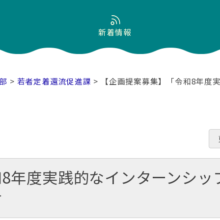
新着情報
部
>
若者定着還流促進課
> 【企画提案募集】「令和8年度
8年度実践的なインターンシッ
す