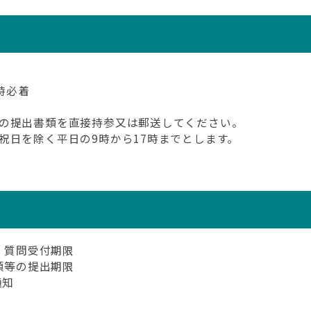
時必着
の提出書類を直接持参又は郵送してください。
祝日を除く平日の9時から17時までとします。
、質問受付期限
類等の提出期限
通知