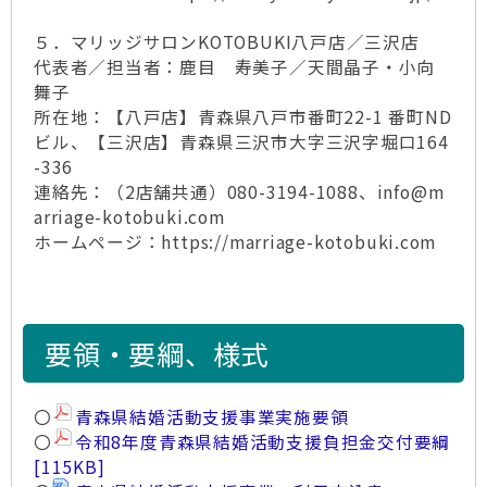
５．マリッジサロンKOTOBUKI八戸店／三沢店
代表者／担当者：鹿目 寿美子／天間晶子・小向
舞子
所在地：【八戸店】青森県八戸市番町22-1 番町ND
ビル、【三沢店】青森県三沢市大字三沢字堀口164
-336
連絡先：（2店舗共通）080-3194-1088、info@m
arriage-kotobuki.com
ホームページ：https://marriage-kotobuki.com
要領・要綱、様式
〇
青森県結婚活動支援事業実施要領
〇
令和8年度青森県結婚活動支援負担金交付要綱
[115KB]