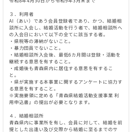
令和8年4月30日から令和9年3月末まで
３．利用者
AI（あい）であう会員登録者であり、かつ、結婚相
談所に入会し、結婚活動を行う者で、結婚相談所へ
の入会日において以下の全てに該当する者。
・県税等の滞納がないこと。
・暴力団員でないこと。
・結婚相談所入会後、最低6カ月間は登録・活動を
継続する意思を有すること。
・成婚後も青森県内に居住する意思を有するこ
と。
・県が実施する本事業に関するアンケートに協力す
る意思を有すること。
※実施要領に定める『青森県結婚活動支援事業 利
用申込書』の提出が必要となります。
４．結婚相談所
青森県内に事業所を有し、会員に対して、結婚を前
提とした出逢い及び交際から結婚に至るまでのサ