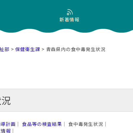
新着情報
祉部
>
保健衛生課
> 青森県内の食中毒発生状況
状況
指導計画
｜
食品等の検査結果
｜ 食中毒発生状況｜
収情報
｜