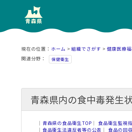
ホーム
>
組織でさがす
>
健康医療福
関連分野
保健衛生
青森県内の食中毒発生
｜
青森県の食品衛生TOP
｜
食品衛生監視
｜
食品衛生法違反者等の公表
｜
食品の回