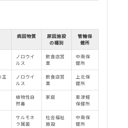
病因物質
原因施設
管轄保
の種別
健所
ノロウイ
飲食店営
中南保
ルス
業
健所
の主
ノロウイ
飲食店営
上北保
ルス
業
健所
植物性自
家庭
東津軽
然毒
保健所
サルモネ
社会福祉
中南保
ラ属菌
施設
健所