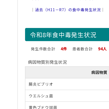
｜
過去（H11－R7）の食中毒発生状況
｜
令和8年食中毒発生状況
発生件数合計
4件
患者数合計
94人
病因物質別発生状況
病因物質
腸炎ビブリオ
ウエルシュ菌
黄色ブドウ球菌