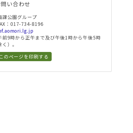
お問い合わせ
画課公園グループ
X：017-734-8196
f.aomori.lg.jp
午前9時から正午まで及び午後1時から午後5時
除く）。
このページを印刷する