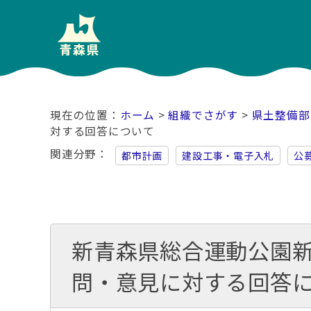
ホーム
>
組織でさがす
>
県土整備部
対する回答について
関連分野
都市計画
建設工事・電子入札
公
新青森県総合運動公園
問・意見に対する回答