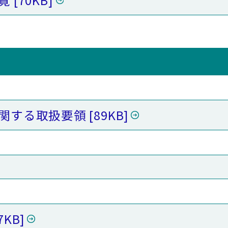
一覧
70KB
関する取扱要領
89KB
7KB]