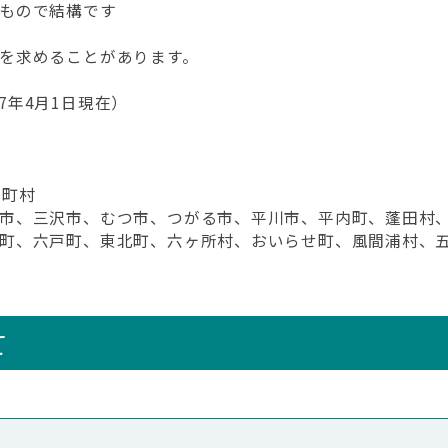
もので結構です
を求めることがあります。
7年4月1日現在）
市町村
市、三沢市、むつ市、つがる市、平川市、平内町、蓬田村
町、六戸町、東北町、六ヶ所村、おいらせ町、風間浦村、
て