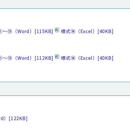
①～⑮（Word）
[115KB]
様式⑯（Excel）
[40KB]
①～⑮（Word）
[112KB]
様式⑯（Excel）
[40KB]
rd）
[122KB]