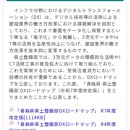
令和6年10月1日以降適用のBIM/CIM活用実施要
インフラ分野におけるデジタルトランスフォーメ
領を掲載しました（2024/9/9）
ーション（DX）は、デジタル技術等の活用による
東北版ポータルサイト（東北地方整備局）のリ
建設業界の働き方改革における課題解決を目的と
ンクを掲載しました（2024/8/8）
しており、これまで書面をデータ化し保管するとい
う単なる「電子化」から発展し、3次元データやIo
令和5年10月1日以降適用の各種要領を掲載しま
T等の活用を生産性向上につなげ、建設業界の働き
した（2023/9/13）
方改革を抜本的に変革するものです。
「県土整備部DXロードマップ」を掲載しました
県土整備部では、3次元データの積極的な活用やI
（2022/11/21）
CT活用工事の普及拡大に向けて取り組んでおり、
これを実現するためには、受発注者双方において
目標の共有が重要であることから、DXロードマッ
プを公表しております。この度、「青森県 県土整
備部 DXロードマップ（令和7年度改定版）」をと
りまとめたことから公表します。
「青森県県土整備部DXロードマップ」 R7年度
改定版
[1114KB]
「青森県県土整備部DXロードマップ」 R4年度