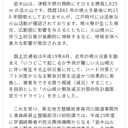
岩木山は、津軽平野の西側にそびえる標高1,625
m の活火山です。西暦1863 年の噴火を最後に約15
0 年間噴火しておりませんが、江戸時代には活発な
火山活動が確認されております。噴火等が生じた場
合、広範囲に影響を与えるとともに、火山噴火に
伴う土砂災害が長期的に頻発するなど、地域全体へ
甚大な影響が懸念されます。
国土交通省は平成19年4月、近年の噴火災害を踏
まえ「いつどこで起こるか予測が難しい火山噴火
に伴い発生する土砂災害に対して、ハード対策とソ
フト対策からなる緊急対策を迅速かつ効果的に実
施し、被害をできる限り軽減（減災）すること」
を目的とした「火山噴火緊急減災対策砂防計画策
定ガイドライン」を示しました。
これを受け、東北地方整備局青森河川国道事務所
と青森県県土整備部河川砂防課では、平成25年度
に学識経験者や防災関係機関からなる「岩木山火