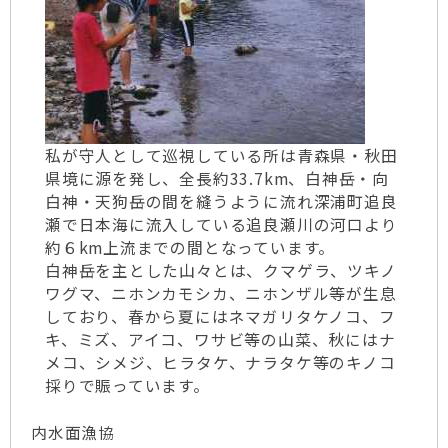
私が守人として巡視している所は青森県・秋田
県境に源を発し、全長約33.7km、白神岳・向
白神・天狗岳の間を縫うように流れ深浦町追良
瀬で日本海に流入している追良瀬川の河口より
約６km上流までの間となっています。
白神岳を主とした山々とは、クマゲラ、ツキノ
ワグマ、ニホンカモシカ、ニホンザル等が生息
しており、春から夏にはネマガリタケノコ、フ
キ、ミズ、アイコ、ワサビ等の山菜、秋にはナ
メコ、シメジ、ヒラタケ、ナラタケ等のキノコ
採りで賑っています。
内水面漁協