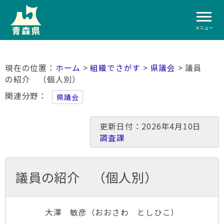
メニュー
ホーム
>
組織でさがす
>
県議会
> 議員
の紹介 （個人別）
関連分野
県議会
更新日付：2026年4月10日
調査課
議員の紹介 （個人別）
大澤 敏彦（おおさわ としひこ）