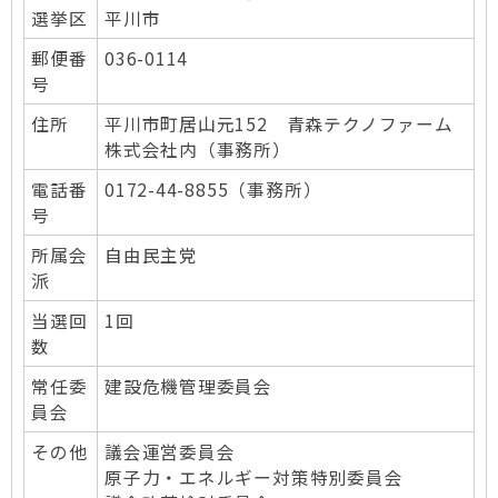
選挙区
平川市
郵便番
036-0114
号
住所
平川市町居山元152 青森テクノファーム
株式会社内（事務所）
電話番
0172-44-8855（事務所）
号
所属会
自由民主党
派
当選回
1回
数
常任委
建設危機管理委員会
員会
その他
議会運営委員会
原子力・エネルギー対策特別委員会