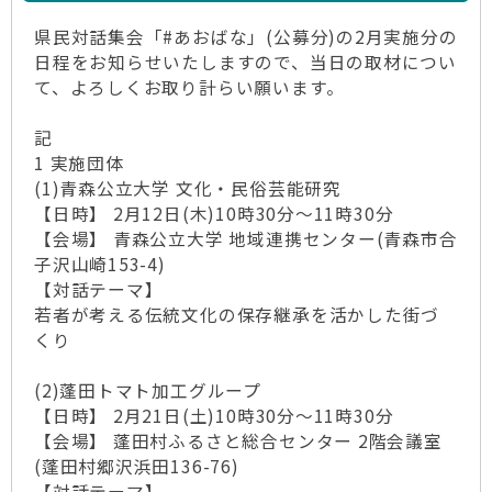
県民対話集会「#あおばな」(公募分)の2月実施分の
日程をお知らせいたしますので、当日の取材につい
て、よろしくお取り計らい願います。
記
1 実施団体
(1)青森公立大学 文化・民俗芸能研究
【日時】 2月12日(木)10時30分～11時30分
【会場】 青森公立大学 地域連携センター(青森市合
子沢山崎153-4)
【対話テーマ】
若者が考える伝統文化の保存継承を活かした街づ
くり
(2)蓬田トマト加工グループ
【日時】 2月21日(土)10時30分～11時30分
【会場】 蓬田村ふるさと総合センター 2階会議室
(蓬田村郷沢浜田136-76)
【対話テーマ】