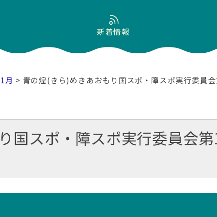
新着情報
01月
> 青の煌(きら)めきあおもり国スポ・障スポ実行委員
もり国スポ・障スポ実行委員会第