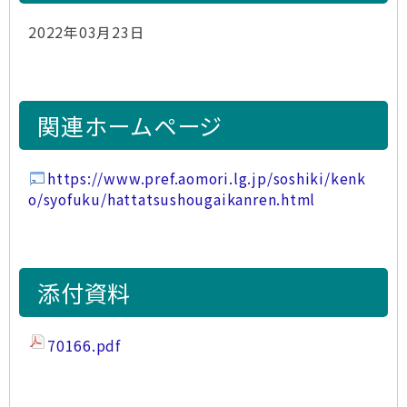
2022年03月23日
関連ホームページ
https://www.pref.aomori.lg.jp/soshiki/kenk
o/syofuku/hattatsushougaikanren.html
添付資料
70166.pdf