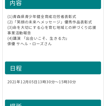
内容
(1)青森県青少年健全育成功労者表彰式
(2)「笑顔の未来へメッセージ」優秀作品表彰式
(3)命を大切にする心を育む地域との絆づくり応援
事業活動報告
(4)講演 「出会いこそ、生きる力」
俳優 サヘル・ローズさん
日程
2021年12月05日13時30分～15時30分