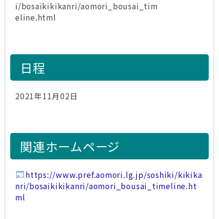
i/bosaikikikanri/aomori_bousai_tim
eline.html
日程
2021年11月02日
関連ホームページ
https://www.pref.aomori.lg.jp/soshiki/kikika
nri/bosaikikikanri/aomori_bousai_timeline.ht
ml