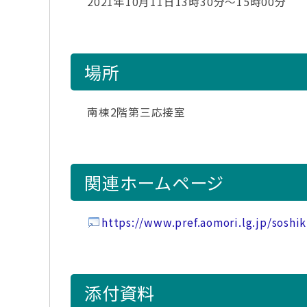
2021年10月11日13時30分～15時00分
場所
南棟2階第三応接室
関連ホームページ
https://www.pref.aomori.lg.jp/soshi
添付資料