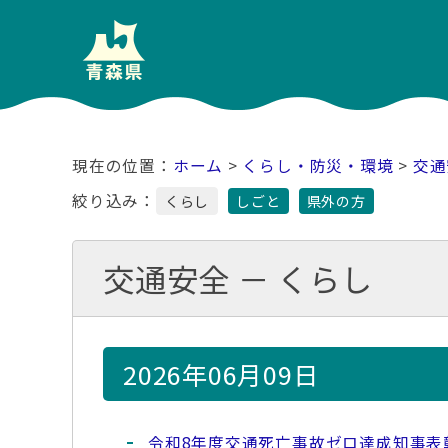
ホーム
>
くらし・防災・環境
>
交通
絞り込み：
くらし
しごと
県外の方
交通安全 － くらし
2026年06月09日
令和8年度交通死亡事故ゼロ達成知事表