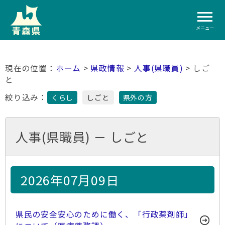
メニュー
ホーム
>
県政情報
>
人事(県職員)
> しご
と
絞り込み：
くらし
しごと
県外の方
人事(県職員) － しごと
2026年07月09日
県民の安全安心のために働く、「行政薬剤師」