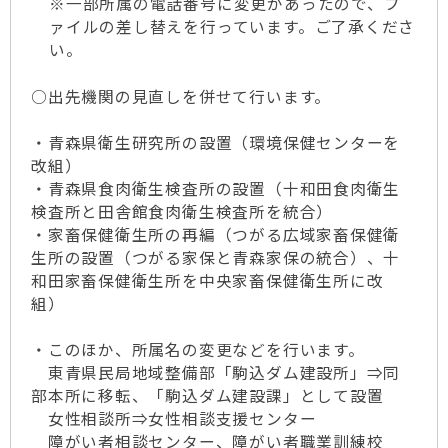
※一部所属の電話番号に変更があったので、フ
ァイルの差し替えを行っています。ご了承くださ
い。
○出先機関の見直しを併せて行います。
・青森県衛生研究所の設置（環境保健センターを
改組）
・青森県食肉衛生検査所の設置（十和田食肉衛生
検査所と田舎館食肉衛生検査所を統合）
・家畜保健衛生所の再編（つがる広域家畜保健衛
生所の設置（つがる家保と青森家保の統合）、十
和田家畜保健衛生所を中央家畜保健衛生所に改
組）
・このほか、所属名の変更などを行います。
東青県民局地域整備部「駒込ダム建設所」⇒同
部本所に移転、「駒込ダム建設課」として設置
女性相談所⇒女性相談支援センター
障がい者相談センター、障がい者職業訓練校